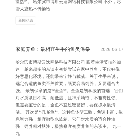
瘟热**。 哈尔滨市博斯云逸网络科技有限公司 不外，尽
管犬瘟热不传染给
新闻动态
家庭养鱼：最相宜生手的鱼类保举
2026-06-17
哈尔滨市博斯云逸网络科技有限公司 跟着生活节拍的加
速，越来越多的东谈主初始尝试在家中养鱼，不仅好像
好意思化环境，还能带来宁静与裁减。关于生手来说，
选定合适的鱼类至关首要，既要容易饲养，又要适合力
强。 最初保举的是**金鱼**。金鱼是初学级的首选，它们
对水质条目不高，耐低温，且神采灿艳，不雅赏性强。
但需要宝贵的是，金鱼不宜过密繁衍，要保抓水质清
洁。 其次是**孔雀鱼**。这种鱼体型工致，色调丰富，生
息智力强，相宜微型水族箱。它们对水质的适合性较
强，饲养相对肤浅，极熟察宜初度养鱼的东谈主。 九一
九