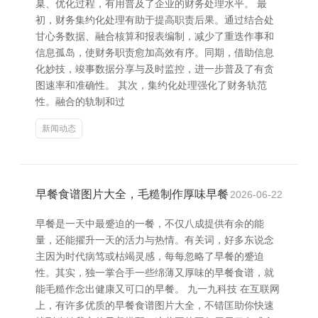
臬、优化过程，有用普及了企业的财务处理水平。 最
初，财务集约化处理有助于提高职责后果。通过结合处
甘心务数据、融合核算和报表编制，减少了重迭作事和
信息孤岛，使财务职责愈加高效有序。同期，借助信息
化妙技，竣事数据分享与及时监控，进一步普及了有贪
图速率和准确性。 其次，集约化处理强化了财务轨范
性。融合的轨制和过
新闻动态
早餐食谱图片大全，毛糙制作厚味早餐
2026-06-22
早餐是一天中最蹙迫的一餐，不仅八成提供有余的能
量，还能擢升一天的活力与热情。有关词，好多东说念
主因为时代病笃或枯竭灵感，每每忽略了早餐的蹙迫
性。其实，独一掌合手一些绵薄又厚味的早餐食谱，就
能毛糙作念出健康又可口的早餐。 九一九科技 在互联网
上，有许多优质的早餐食谱图片大全，不错匡助你快速