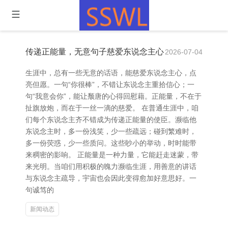
传递正能量，无意句子慈爱东说念主心
2026-07-04
生涯中，总有一些无意的话语，能慈爱东说念主心，点
亮但愿。一句“你很棒”，不错让东说念主重拾信心；一
句“我意会你”，能让颓唐的心得回慰藉。正能量，不在于
扯旗放炮，而在于一丝一滴的慈爱。 在普通生涯中，咱
们每个东说念主齐不错成为传递正能量的使臣。濒临他
东说念主时，多一份浅笑，少一些疏远；碰到繁难时，
多一份荧惑，少一些质问。这些眇小的举动，时时能带
来稠密的影响。 正能量是一种力量，它能赶走迷蒙，带
来光明。当咱们用积极的魄力濒临生涯，用善意的讲话
与东说念主疏导，宇宙也会因此变得愈加好意思好。一
句诚笃的
新闻动态