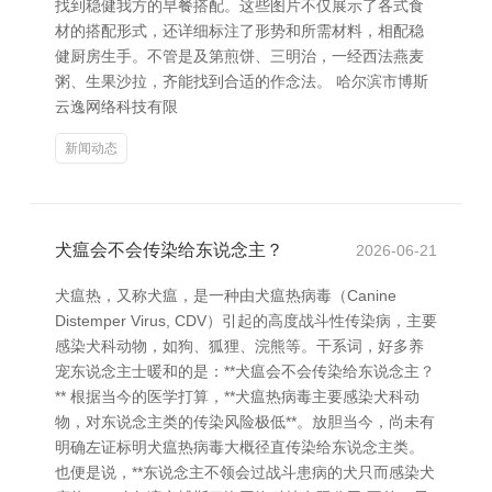
找到稳健我方的早餐搭配。这些图片不仅展示了各式食
材的搭配形式，还详细标注了形势和所需材料，相配稳
健厨房生手。不管是及第煎饼、三明治，一经西法燕麦
粥、生果沙拉，齐能找到合适的作念法。 哈尔滨市博斯
云逸网络科技有限
新闻动态
犬瘟会不会传染给东说念主？
2026-06-21
犬瘟热，又称犬瘟，是一种由犬瘟热病毒（Canine
Distemper Virus, CDV）引起的高度战斗性传染病，主要
感染犬科动物，如狗、狐狸、浣熊等。干系词，好多养
宠东说念主士暖和的是：**犬瘟会不会传染给东说念主？
** 根据当今的医学打算，**犬瘟热病毒主要感染犬科动
物，对东说念主类的传染风险极低**。放胆当今，尚未有
明确左证标明犬瘟热病毒大概径直传染给东说念主类。
也便是说，**东说念主不领会过战斗患病的犬只而感染犬