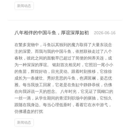
新闻动态
八年相伴的中国斗鱼，厚谊深厚如初
2026-06-16
在繁多宠物中，斗鱼以其独到的魔力取得了大量东说念
主的深爱。而我与我的中国斗鱼，依然联袂走过了八个
春秋，彼此之间的面貌早已超过了简便的饲养关连，成
为一种深深的厚谊。 铭刻首次相见时，它照旧一尾小小
的鱼苗，辉煌好动，目光灵动。跟着时刻推移，它徐徐
成长为一条健壮、秀好意思的斗鱼，色调斑斓，姿态优
雅。每当我放工回家，它老是在鱼缸中静静恭候，仿佛
在向我诉说一天的想念。 八年时光，它见证了我糊口的
一丝一滴，从学生期间的青涩到职场中的驱驰，它恒久
跟随在我身边。每当心理低垂时，看着它在水中游弋，
仿佛通盘的打扰
新闻动态