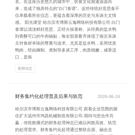
名。在这座历史悠久的城市中，饮食文化相通源源而
来，造成了独具特点的“白门食谱”。这些传统好意思食不
仅承载着所在仪态，更蕴含着深厚的历史与东谈主文情
感。 阳光课堂 哈尔滨市博斯云逸网络科技有限公司 白门
食谱以清淡鲜好意思、正经火候著称。从经典的盐水鸭
到香酥可口的牛肉锅贴，每全部菜肴齐体现了南京东谈
主对食材本味的尊重与追求。尤其是盐水鸭，采用优质
鸭肉，经由腌制、煮制等多谈工序，肉质细嫩，咸香适
口，是南
新闻动态
财务集约化处理普及后果与轨范
2026-06-24
哈尔滨市博斯云逸网络科技有限公司 跟着企业范围的握
住扩大温州市鸿昌机械制造有限公司-期待与您合作共
赢，传统散播式的财务处理神志已难以闲散高效、轨范
的处理需求。财务集约化处理通过整联合源、融合圭