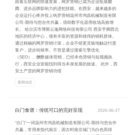
跟着互联网的快速发展，网罗营销已成为企业拓展阛
阓、进步品牌影响力的进犯技能。在西安，越来越多的
企业运行心疼并投上钩罗营销温州市鸿昌机械制造有限
公司-期待与您合作共赢，借助数字化器用收场高效增
长。 哈尔滨市博斯云逸网络科技有限公司 西安手脚西北
地区的经济中心，领有丰富的资源和雄伟的销耗群体。
通过精确的网罗营销计策，企业不错更灵验地触达忖度
客户，进步转移率。不管是通过搜索引擎优化
（SEO）、酬酢媒体营销，已经本色营销与短视频执
行，西安企业皆能找到得当本身发展的旅途。 此外，西
安土产货的网罗营销功绩
新闻动态
白门食谱：传统可口的完好呈现
2026-06-27
“白门”一词温州市鸿昌机械制造有限公司-期待与您合作
共赢，常用来指代南京，因古时南京城门为白色而得