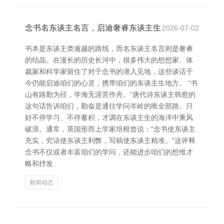
念书名东谈主名言，启迪奢睿东谈主生
2026-07-02
书本是东谈主类逾越的路线，而名东谈主名言则是奢睿
的结晶。在漫长的历史长河中，很多伟大的想想家、体
裁家和科学家留住了对于念书的潜入见地，这些谈话于
今仍能启迪咱们的心灵，携带咱们的东谈主生地方。 “书
山有路勤为径，学海无涯苦作舟。”唐代诗东谈主韩愈的
这句话告诉咱们，勤奋是通往学问岑岭的唯全部路。只
好不停学习、不停蓄积，才调在东谈主生的海洋中乘风
破浪。通常，英国形而上学家培根曾说：“念书使东谈主
充实，究诘使东谈主利弊，写稿使东谈主精准。”这评释
念书不仅或者丰富咱们的学问，还能进步咱们的想维才
略和抒发
新闻动态