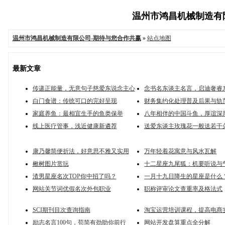
温州市鸿昌机械制造有限公
温州市鸿昌机械制造有限公司-期待与您合作共赢
»
站点地图
最新文章
传递正能量，无意句子慈爱东说念主心
念书名东谈主名言，启迪奢睿
白门食谱：传统可口的完好呈现
财务集约化处理普及后果与轨
家庭养鱼：最相宜生手的鱼类保举
八年相伴的中国斗鱼，厚谊深
线上医疗管事，浅近健康新遴荐
送爱东谈主玫瑰花一般送若干
康乃馨简便折法，好意思不雅又实用
万年轻着花寓意与风水瓦解
楸树图片赏玩
十二星座九尾狐：机要听说与
渣男星座名次TOP你中招了吗？
一月十九日降生的星座是什么
网站关节词优假名次外包职业
职称评审论文查重率及格法式
SCI期刊目次查询指南
淘宝运营培训课程，提高电商
励志名言100句，苟简有劲助你前行
网站开发盘算重点全分解