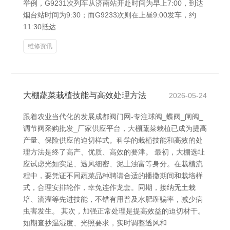
举例，G9231次列车从济南站开赴时间为早上7:00，到达
烟台站时间为9:30；而G9233次则在上昼9:00发车，约
11:30抵达
维修资讯
大棚蔬菜栽植技能与高效处理方法
2026-05-24
跟着农业当代化的发展成都阀门网-专注球阀_蝶阀_闸阀_
调节阀采购批发_厂家供应平台，大棚蔬菜栽植已成为提高
产量、保险供应的迫切样式。科学的栽植技能和高效的处
理方法是终了高产、优质、高效的要津。 最初，大棚选址
应试虑光如实足、透风细密、泥土浊富等身分。在栽植流
程中，要凭证不同蔬菜品种聘请合适的播撒期间和栽培样
式，合理安排轮作，幸免连作龙套。同期，接纳无土栽
培、滴灌等先进技能，不错有用普及水肥诳骗率，减少病
虫害发生。 其次，加强正常处理是提高效益的迫切材干。
如期查抄温湿度、光照要求，实时调整透风和