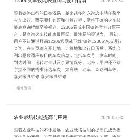
12306火车技能表查询与使用指南
2026-05-30
跟着铁路出行的日益浅易，越来越多的东说念主聘任乘坐
火车出行。而要顺利购票和打算行程，掌持正确的火车技
能表查询枢纽至关蹙迫。12306看成中国铁路官方订票平
台，是查询火车技能表最巨擘、最浅易的渠说念。 最初，
用户不错通过拜谒12306官网或下载“铁路12306”App进行
查询。在首页输入开赴地、计算地和出行日历后，系统会
列出悉数适应条目的车次信息，包括车次号、发车时间、
到达时间、运转时长以及余票情况等。此外，用户还不错
字据不同的需求筛选车次，如高铁、动车、直达列车等。
嘉兴家具维修|嘉兴家具维修
维修资讯
农业栽培技能提高与应用
2026-05-30
跟着农业科技的不休发展，农业栽培技能的提高已成为提