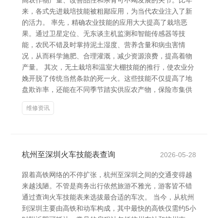
高农作物产量、改善品性和杀青可不竭发展的关节。比年
来，各式先进栽培技能被粗鄙应用，为当代农业注入了新
的活力。 率先，精确农业技能的应用大大提高了栽培恶
果。通过卫星定位、无东谈主机监测和智能传感器等技
能，农民不错及时掌持泥土湿度、营养含量和病虫害情
况，从而科学施肥、合理灌溉，减少资源浪费，提高着物
产量。 其次，无土栽培和温室大棚技能的推行，使农业分
娩开脱了传统当然条款的死一火。这些技能不仅提高了地
盘欺诈率，还能在不同季节踏实供应农产物，保险市集供
维修资讯
杭州至深圳火车技能表查询
2026-05-28
跟着高铁网络的不停扩张，杭州至深圳之间的交通变得越
来越浅陋。不管是商务出行依然旅游不雅光，游客皆不错
通过查询火车技能表来选拔最合适的车次。 当今，从杭州
到深圳主要由高铁和动车构成，其中最快的高铁仅需约5小