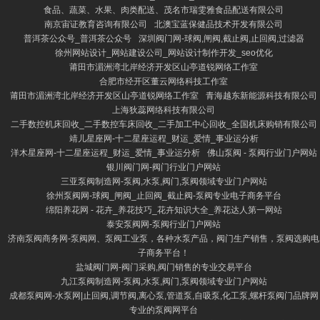
食品、蔬菜、水果、肉类配送、茂名市瑞雯雅食品配送有限公司
南京宙证教育咨询有限公司
北澳宝蓝保健品技术开发有限公司
普洱茶公众号_普洱茶公众号
深圳阀门网-球阀,闸阀,截止阀,止回阀,过滤器
徐州网站设计_网站建设公司_网站设计制作开发_seo优化
莆田市湄洲湾北岸经济开发区山亭道锐网络工作室
合肥市经开区董云网络科技工作室
莆田市湄洲湾北岸经济开发区山亭道锐网络工作室
青海越东新能源科技有限公司
上海狄蕊网络科技有限公司
二手数控机床回收_二手数控车床回收_二手加工中心回收_全国机床购销有限公司
靖儿星座网-十二星座运程_财运_爱情_事业运分析
洋木星座网-十二星座运程_财运_爱情_事业运分析
佛山泵阀 - 泵阀行业门户网站
银川阀门网-阀门行业门户网站
三亚泵阀制造网-泵阀,水泵,阀门,泵阀领域专业门户网站
徐州泵阀网-球阀_闸阀_止回阀_截止阀-泵阀专业电子商务平台
绵阳养花网 - 花卉_养花技巧_花卉知识大全_养花达人第一网站
泰安泵阀网-泵阀行业门户网站
济南泵阀商务网-泵阀网、泵阀工业泵，各种水泵产品，阀门生产销售，泵阀选购电
子商务平台！
盐城阀门网-阀门采购,阀门销售的专业交易平台
九江泵阀制造网-泵阀,水泵,阀门,泵阀领域专业门户网站
成都泵阀网-水泵网|止回阀,调节阀,离心泵,管道泵,自吸泵,化工泵,螺杆泵阀门品牌网
专业的泵阀网平台