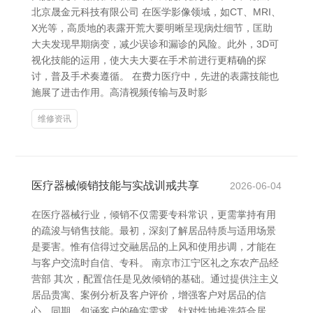
北京晟金元科技有限公司 在医学影像领域，如CT、MRI、
X光等，高质地的表露开荒大要明晰呈现病灶细节，匡助
大夫发现早期病变，减少误诊和漏诊的风险。此外，3D可
视化技能的运用，使大夫大要在手术前进行更精确的探
讨，普及手术奏遵循。 在费力医疗中，先进的表露技能也
施展了进击作用。高清视频传输与及时影
维修资讯
医疗器械倾销技能与实战训戒共享
2026-06-04
在医疗器械行业，倾销不仅需要专科常识，更需掌持有用
的疏浚与销售技能。最初，深刻了解居品特质与适用场景
是要害。惟有信得过交融居品的上风和使用步调，才能在
与客户交流时自信、专科。 南京市江宁区礼之东农产品经
营部 其次，配置信任是见效倾销的基础。通过提供注主义
居品贵寓、案例分析及客户评价，增强客户对居品的信
心。同期，包涵客户的确实需求，针对性地推选符合居