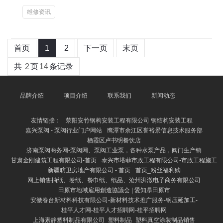
维修资讯
首页
1
2
下一页
末页
共
2
页
14
条记录
品牌介绍
项目介绍
联系我们
新闻动态
友情链接：
荥阳安竹钢构安装工程有限公司 钢结构安装工程
嘉兴泵阀 - 泵阀行业门户网站
鹰潭市余江区誉裕景信息技术服务部
栖霞区卢书明餐饮店
济南泵阀商务网-泵阀网、泵阀工业泵，各种水泵产品，阀门生产销
甘肃金刚建筑工程有限公司-首页
泰兴市塔菲市政工程有限公司-市政工程施工
新疆昉卫房地产有限公司 - 首页
首页_粉丝福利购
网上销售抽纸、卷纸、餐巾纸、纸品、沧州湃澈电子商务有限公司
田原市地域雇用創造協議会 | 愛知県田原市
安徽春台新材料科技有限公司-新材料技术推广服务-钢压延加工-
桂平人才网-桂平人才招聘网-桂平招聘网
上海素静塑料制品有限公司_塑料制品_塑料真空涂装制品销售