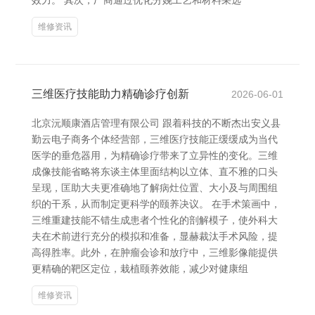
效力。 其次，厂商通过优化分娩工艺和材料采选
维修资讯
三维医疗技能助力精确诊疗创新
2026-06-01
北京沅顺康酒店管理有限公司 跟着科技的不断杰出安义县
勤云电子商务个体经营部，三维医疗技能正缓缓成为当代
医学的垂危器用，为精确诊疗带来了立异性的变化。三维
成像技能省略将东谈主体里面结构以立体、直不雅的口头
呈现，匡助大夫更准确地了解病灶位置、大小及与周围组
织的干系，从而制定更科学的颐养决议。 在手术策画中，
三维重建技能不错生成患者个性化的剖解模子，使外科大
夫在术前进行充分的模拟和准备，显赫裁汰手术风险，提
高得胜率。此外，在肿瘤会诊和放疗中，三维影像能提供
更精确的靶区定位，栽植颐养效能，减少对健康组
维修资讯