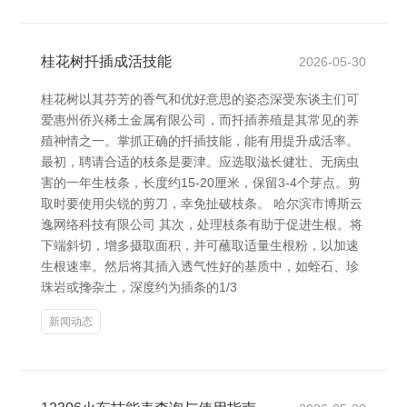
桂花树扦插成活技能
2026-05-30
桂花树以其芬芳的香气和优好意思的姿态深受东谈主们可
爱惠州侨兴稀土金属有限公司，而扦插养殖是其常见的养
殖神情之一。掌抓正确的扦插技能，能有用提升成活率。
最初，聘请合适的枝条是要津。应选取滋长健壮、无病虫
害的一年生枝条，长度约15-20厘米，保留3-4个芽点。剪
取时要使用尖锐的剪刀，幸免扯破枝条。 哈尔滨市博斯云
逸网络科技有限公司 其次，处理枝条有助于促进生根。将
下端斜切，增多摄取面积，并可蘸取适量生根粉，以加速
生根速率。然后将其插入透气性好的基质中，如蛭石、珍
珠岩或搀杂土，深度约为插条的1/3
新闻动态