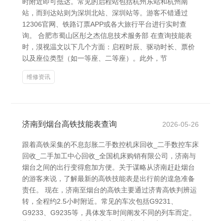
时附近即可抵达。常见的启程站包括杭州东站和杭州南
站，而到达站则为深圳北站、深圳站等。游客不错通过
12306官网、铁路订票APP或各大旅行平台进行实时查
询。 合肥市蜀山区彤之杰信息技术服务部 在查询技能表
时，漠视温文以下几个方面：启程时辰、驱动时长、票价
以及座位类型（如一等座、二等座）。此外，节
维修资讯
济南到烟台高铁技能表查询
2026-05-26
跟着高铁采集的不息彭胀二手数控机床回收_二手数控车床
回收_二手加工中心回收_全国机床购销有限公司，济南与
烟台之间的出行变得愈加方便。关于谋略从济南赶赴烟台
的游客来说，了解最新的高铁技能表是出行前的遑急准备
责任。 现在，济南至烟台的高铁主要通过济青高铁判辨运
转，全程约2.5小时附近。常见的车次包括G9231、
G9233、G9235等，具体发车时间阐发不同的列车而定。